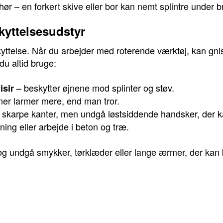
behør – en forkert skive eller bor kan nemt splintre under b
kyttelsesudstyr
yttelse. Når du arbejder med roterende værktøj, kan gni
 du altid bruge:
– beskytter øjnene mod splinter og støv.
isir
r larmer mere, end man tror.
skarpe kanter, men undgå løstsiddende handsker, der ka
ning eller arbejde i beton og træ.
g undgå smykker, tørklæder eller lange ærmer, der kan b