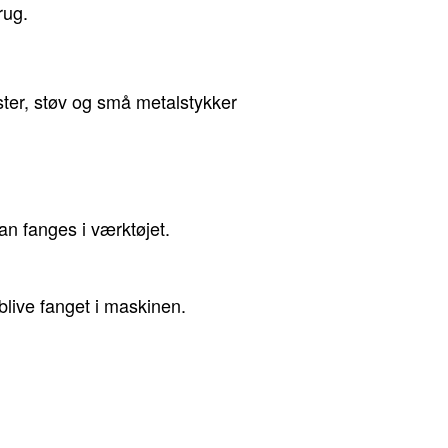
rug.
ster, støv og små metalstykker
n fanges i værktøjet.
live fanget i maskinen.