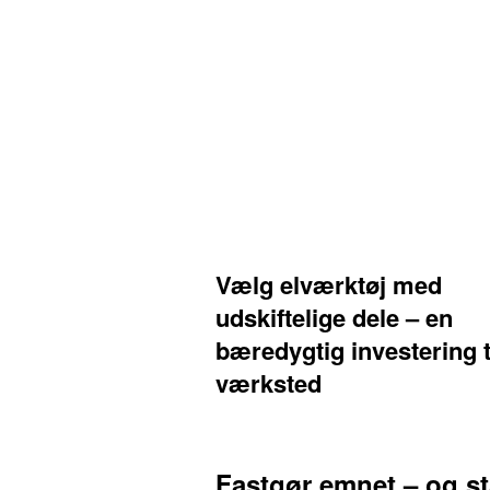
Vælg elværktøj med
udskiftelige dele – en
bæredygtig investering ti
værksted
Fastgør emnet – og stå