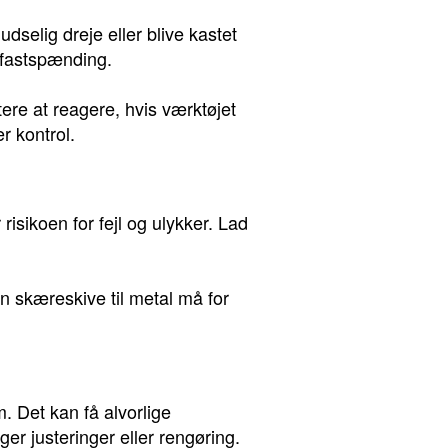
dselig dreje eller blive kastet
d fastspænding.
ttere at reagere, hvis værktøjet
r kontrol.
risikoen for fejl og ulykker. Lad
En skæreskive til metal må for
øm. Det kan få alvorlige
ger justeringer eller rengøring.