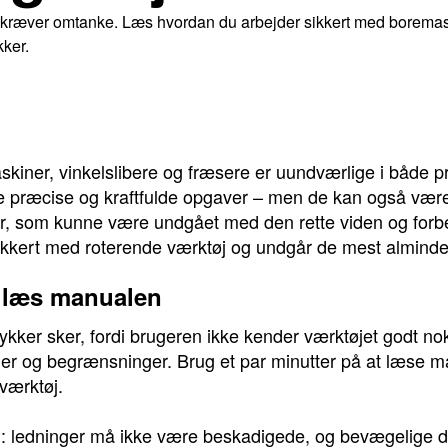
n kræver omtanke. Læs hvordan du arbejder sikkert med boremask
kker.
iner, vinkelslibere og fræsere er uundværlige i både p
 præcise og kraftfulde opgaver – men de kan også være f
r, som kunne være undgået med den rette viden og forbe
sikkert med roterende værktøj og undgår de mest almindeli
g læs manualen
ykker sker, fordi brugeren ikke kender værktøjet godt n
er og begrænsninger. Brug et par minutter på at læse ma
 værktøj.
and: ledninger må ikke være beskadigede, og bevægelige d