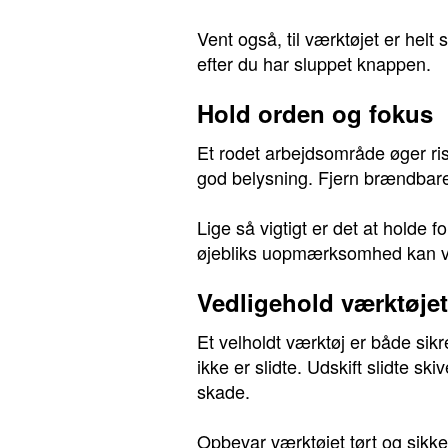
Vent også, til værktøjet er helt
efter du har sluppet knappen.
Hold orden og fokus
Et rodet arbejdsområde øger risi
god belysning. Fjern brændbare 
Lige så vigtigt er det at holde f
øjebliks uopmærksomhed kan vær
Vedligehold værktøjet 
Et velholdt værktøj er både sik
ikke er slidte. Udskift slidte sk
skade.
Opbevar værktøjet tørt og sikker