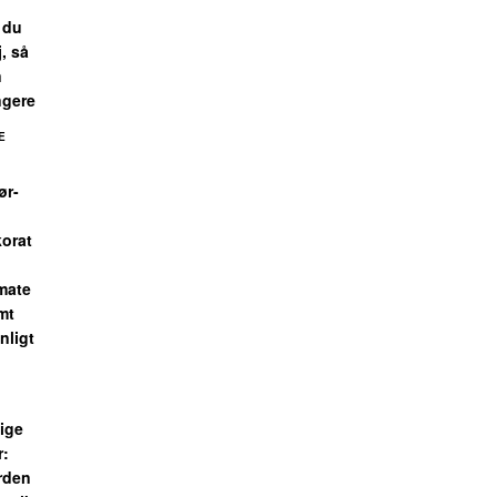
 du
j, så
n
ngere
E
ør-
korat
mate
emt
nligt
ige
r:
rden