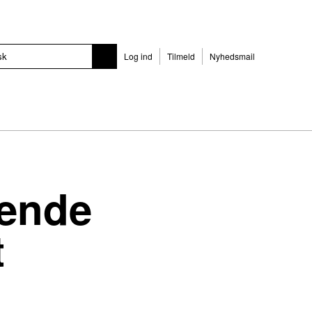
Log ind
Tilmeld
Nyhedsmail
rende
t