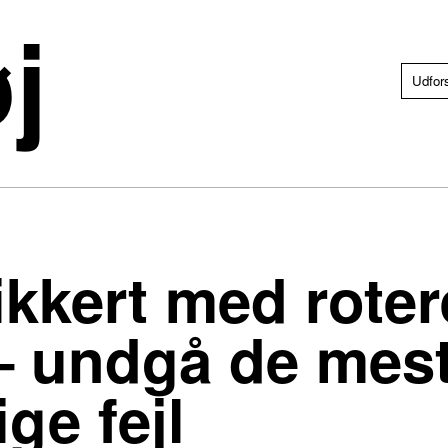
j
ikkert med rote
– undgå de mes
ge fejl