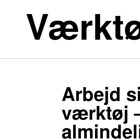
Værktø
Arbejd s
værktøj 
almindeli