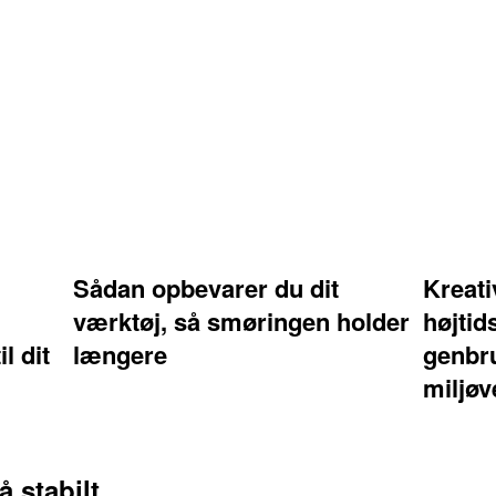
Sådan opbevarer du dit
Kreati
værktøj, så smøringen holder
højtid
l dit
længere
genbr
miljøv
 stabilt