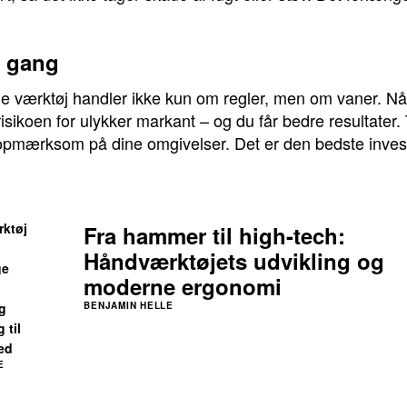
r gang
e værktøj handler ikke kun om regler, men om vaner. Når 
isikoen for ulykker markant – og du får bedre resultater. T
r opmærksom på dine omgivelser. Det er den bedste inves
rktøj
Fra hammer til high-tech:
Håndværktøjets udvikling og
ge
moderne ergonomi
g
BENJAMIN HELLE
 til
ed
E