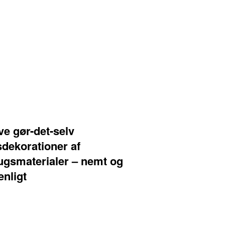
ve gør-det-selv
sdekorationer af
ugsmaterialer – nemt og
enligt