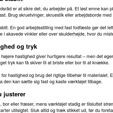
sråd er at sikre det, du arbejder på. Et løst emne kan plu
fast. Brug skruetvinger, skruestik eller arbejdsborde me
abilt. En god arbejdsstilling med fast fodfæste gør det le
 i akavede vinkler eller over skulderhøjde, hvor du miste
ighed og tryk
r højere hastighed giver hurtigere resultat – men det øger 
t tryk kan få skiver til at briste eller bor til at knække.
or hastighed og brug det rigtige tilbehør til materialet. 
 den kan sætte sig fast og kaste værktøjet tilbage.
u justerer
e, bor eller fræser, mens værktøjet stadig er tilsluttet str
er utilsigtet. Sluk altid og træk stikket ud, før du foreta