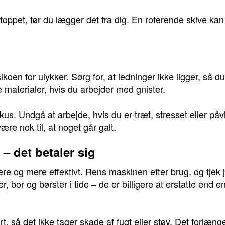
 stoppet, før du lægger det fra dig. En roterende skive ka
koen for ulykker. Sørg for, at ledninger ikke ligger, så d
materialer, hvis du arbejder med gnister.
okus. Undgå at arbejde, hvis du er træt, stresset eller påvi
e nok til, at noget går galt.
– det betaler sig
rere og mere effektivt. Rens maskinen efter brug, og tjek
iver, bor og børster i tide – de er billigere at erstatte end
t, så det ikke tager skade af fugt eller støv. Det forlænge