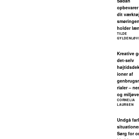
Sådan
opbevarer
dit værktø
smøringe
holder læ
TILDE
GYLDENLØV
Kreative g
det-selv
højtidsde
ioner af
genbrugs
rialer – n
og miljøve
CORNELIA
LAURSEN
Undgå farl
situatione
Sørg for o