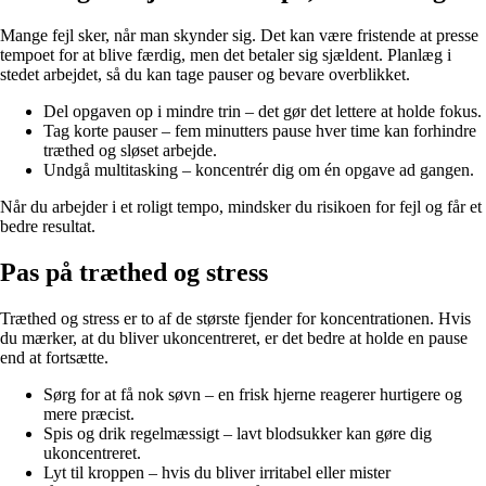
Mange fejl sker, når man skynder sig. Det kan være fristende at presse
tempoet for at blive færdig, men det betaler sig sjældent. Planlæg i
stedet arbejdet, så du kan tage pauser og bevare overblikket.
Del opgaven op i mindre trin – det gør det lettere at holde fokus.
Tag korte pauser – fem minutters pause hver time kan forhindre
træthed og sløset arbejde.
Undgå multitasking – koncentrér dig om én opgave ad gangen.
Når du arbejder i et roligt tempo, mindsker du risikoen for fejl og får et
bedre resultat.
Pas på træthed og stress
Træthed og stress er to af de største fjender for koncentrationen. Hvis
du mærker, at du bliver ukoncentreret, er det bedre at holde en pause
end at fortsætte.
Sørg for at få nok søvn – en frisk hjerne reagerer hurtigere og
mere præcist.
Spis og drik regelmæssigt – lavt blodsukker kan gøre dig
ukoncentreret.
Lyt til kroppen – hvis du bliver irritabel eller mister