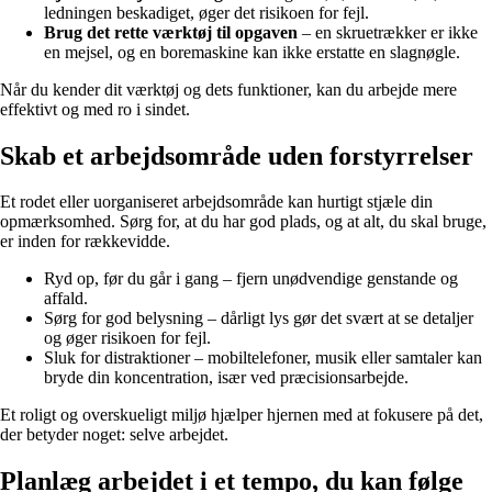
ledningen beskadiget, øger det risikoen for fejl.
Brug det rette værktøj til opgaven
– en skruetrækker er ikke
en mejsel, og en boremaskine kan ikke erstatte en slagnøgle.
Når du kender dit værktøj og dets funktioner, kan du arbejde mere
effektivt og med ro i sindet.
Skab et arbejdsområde uden forstyrrelser
Et rodet eller uorganiseret arbejdsområde kan hurtigt stjæle din
opmærksomhed. Sørg for, at du har god plads, og at alt, du skal bruge,
er inden for rækkevidde.
Ryd op, før du går i gang – fjern unødvendige genstande og
affald.
Sørg for god belysning – dårligt lys gør det svært at se detaljer
og øger risikoen for fejl.
Sluk for distraktioner – mobiltelefoner, musik eller samtaler kan
bryde din koncentration, især ved præcisionsarbejde.
Et roligt og overskueligt miljø hjælper hjernen med at fokusere på det,
der betyder noget: selve arbejdet.
Planlæg arbejdet i et tempo, du kan følge