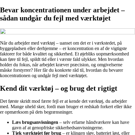
Bevar koncentrationen under arbejdet –
sådan undgår du fejl med værktøjet
Når du arbejder med værktøj – uanset om det er i værkstedet, på
byggepladsen eller derhjemme – er koncentration en af de vigtigste
faktorer for både kvalitet og sikkerhed. Et øjebliks uopmærksomhed
kan føre til fejl, spildt tid eller i værste fald ulykker. Men hvordan
holder du fokus, når arbejdet kræver præcision, og omgivelserne
måske forstyrrer? Her får du konkrete råd til, hvordan du bevarer
koncentrationen og undgår fejl med værktøjet.
Kend dit værktøj – og brug det rigtigt
Det første skridt mod færre fejl er at kende det værktøj, du arbejder
med. Mange uheld sker, fordi man bruger et redskab forkert eller ikke
er opmærksom på dets begrænsninger.
Læs brugsanvisningen
– selv erfarne håndværkere kan have
gavn af at genopfriske sikkerhedsanvisningerne.
Tjek værktøjet før brug
– er klingen sløv, batteriet løst, eller