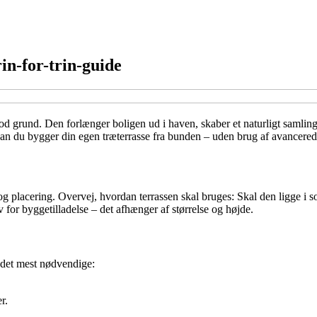
in-for-trin-guide
 god grund. Den forlænger boligen ud i haven, skaber et naturligt saml
ordan du bygger din egen træterrasse fra bunden – uden brug af avancere
og placering. Overvej, hvordan terrassen skal bruges: Skal den ligge i sol
for byggetilladelse – det afhænger af størrelse og højde.
 det mest nødvendige:
r.