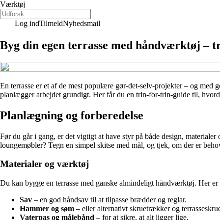
Værktøj
Log ind
Tilmeld
Nyhedsmail
Byg din egen terrasse med håndværktøj – tr
En terrasse er et af de mest populære gør-det-selv-projekter – og med
planlægger arbejdet grundigt. Her får du en trin-for-trin-guide til, hv
Planlægning og forberedelse
Før du går i gang, er det vigtigt at have styr på både design, materialer 
loungemøbler? Tegn en simpel skitse med mål, og tjek, om der er behov 
Materialer og værktøj
Du kan bygge en terrasse med ganske almindeligt håndværktøj. Her er
Sav
– en god håndsav til at tilpasse brædder og reglar.
Hammer og søm
– eller alternativt skruetrækker og terrasseskrue
Vaterpas og målebånd
– for at sikre, at alt ligger lige.