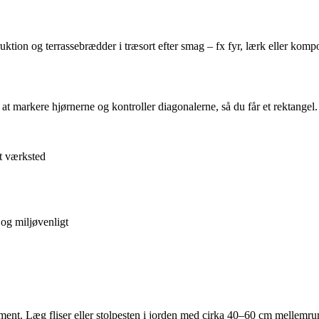
ktion og terrassebrædder i træsort efter smag – fx fyr, lærk eller kompo
 at markere hjørnerne og kontroller diagonalerne, så du får et rektangel
it værksted
 og miljøvenligt
t. Læg fliser eller stolpesten i jorden med cirka 40–60 cm mellemrum. B