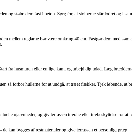
rden og støbe dem fast i beton. Sørg for, at stolperne står lodret og i s
anden mellem reglarne bør være omkring 40 cm. Fastgør dem med søm eller
e.
Start fra husmuren eller en lige kant, og arbejd dig udad. Læg brædder
er, så forbor hullerne for at undgå, at træet flækker. Tjek løbende, at b
ventuelle ujævnheder, og giv terrassen træolie eller træbeskyttelse for a
– de kan bygges af restmaterialer og give terrassen et personligt præg.