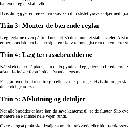
bærende reglar skal hvile.
Hvis du bygger en hævet terrasse, kan du i stedet grave stolper ned i jo
Trin 3: Monter de bærende reglar
Læg reglarne oven på fundamentet, så de danner et stabilt skelet. Afst
er her, præcisionen betaler sig – en skæv ramme giver en ujævn terrass
Trin 4: Læg terrassebrædderne
Når skelettet er på plads, kan du begynde at lægge terrassebrædderne. 
afstandsklodser for at holde afstanden ensartet.
Fastgør hvert bræt med to søm eller skruer pr. regel. Hvis du bruger skru
det endelige udtryk.
Trin 5: Afslutning og detaljer
Når alle brædder er lagt, kan du save kanterne til, så de flugter. Slib e
montere en kantliste hele vejen rundt.
Overvej også praktiske detaljer som trin, rækværk eller blomsterkasser 