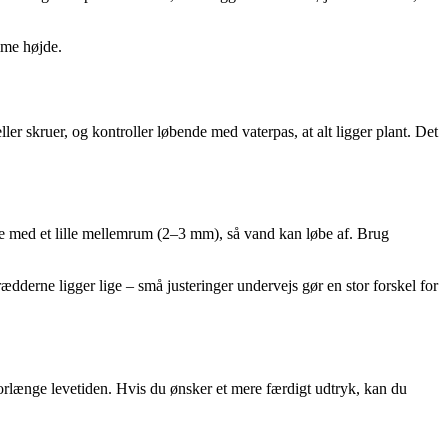
amme højde.
 skruer, og kontroller løbende med vaterpas, at alt ligger plant. Det
ne med et lille mellemrum (2–3 mm), så vand kan løbe af. Brug
rædderne ligger lige – små justeringer undervejs gør en stor forskel for
t forlænge levetiden. Hvis du ønsker et mere færdigt udtryk, kan du