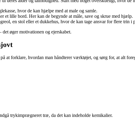
 til deres alder og tålmodighed. Start med noget overskueligt, hvor de hu
fuglekasse, hvor de kan hjælpe med at male og samle.
ler et lille bord. Her kan de begynde at måle, save og skrue med hjælp.
ol, en stol eller et dukkehus, hvor de kan tage ansvar for flere trin i 
– det øger motivationen og ejerskabet.
sjovt
på at forklare, hvordan man håndterer værktøjet, og sørg for, at alt for
 Undgå trykimprægneret træ, da det kan indeholde kemikalier.