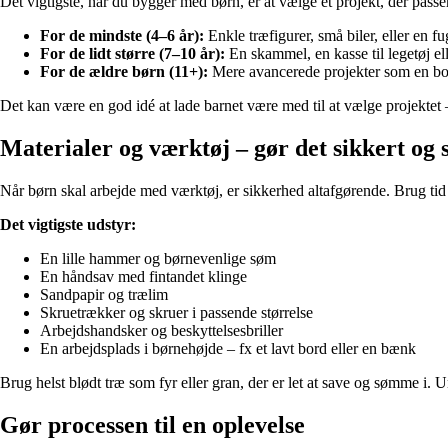
Det vigtigste, når du bygger med børn, er at vælge et projekt, der passer
For de mindste (4–6 år):
Enkle træfigurer, små biler, eller en 
For de lidt større (7–10 år):
En skammel, en kasse til legetøj el
For de ældre børn (11+):
Mere avancerede projekter som en bogre
Det kan være en god idé at lade barnet være med til at vælge projektet 
Materialer og værktøj – gør det sikkert og 
Når børn skal arbejde med værktøj, er sikkerhed altafgørende. Brug tid 
Det vigtigste udstyr:
En lille hammer og børnevenlige søm
En håndsav med fintandet klinge
Sandpapir og trælim
Skruetrækker og skruer i passende størrelse
Arbejdshandsker og beskyttelsesbriller
En arbejdsplads i børnehøjde – fx et lavt bord eller en bænk
Brug helst blødt træ som fyr eller gran, der er let at save og sømme i.
Gør processen til en oplevelse