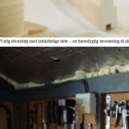
Vælg elværktøj med udskiftelige dele – en bæredygtig investering til d