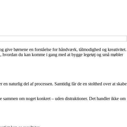
g give børnene en forståelse for håndværk, tålmodighed og kreativitet.
on til, hvordan du kan komme i gang med at bygge legetøj og små møbler
r en naturlig del af processen. Samtidig får de en stolthed over at skabe
re sammen om noget konkret – uden distraktioner. Det handler ikke om