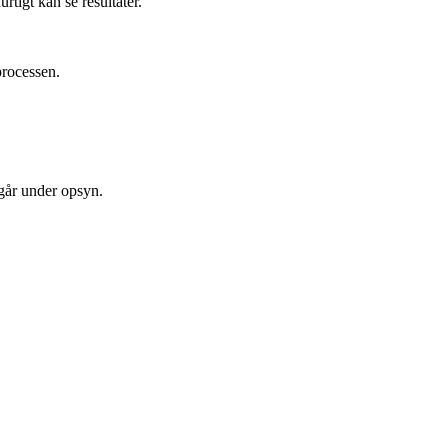
rtigt kan se resultater.
processen.
egår under opsyn.