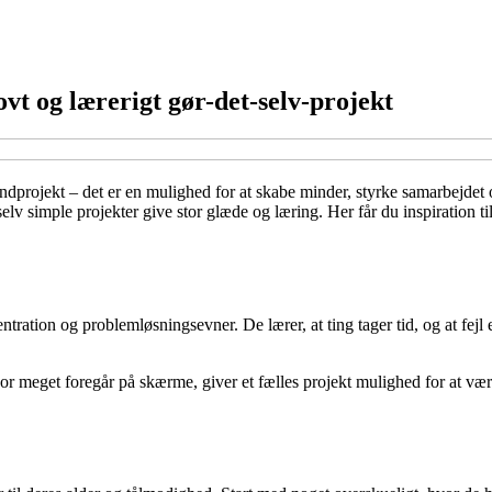
vt og lærerigt gør-det-selv-projekt
rojekt – det er en mulighed for at skabe minder, styrke samarbejdet o
an selv simple projekter give stor glæde og læring. Her får du inspirati
ration og problemløsningsevner. De lærer, at ting tager tid, og at fejl e
r meget foregår på skærme, giver et fælles projekt mulighed for at væ