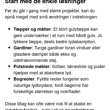
Start med de enkle løsninger
Før du går i gang med større projekter, kan du
opnå meget med små ændringer i indretningen:
: Et stort gulvtæppe kan
Tæpper og måtter
gøre underværker i et rum med hårdt gulv. Jo
tykkere tæppe, desto bedre lydabsorption.
: Tunge gardiner foran vinduer eller
Gardiner
glasdøre dæmper både ekko og
udefrakommende støj.
: Sofaer, lænestole og puder
Polstrede møbler
hjælper med at absorbere lyd.
: Fyldte reoler fungerer som
Bogreoler
naturlige lydbrydere, fordi bøgerne har
forskellige størrelser og overflader.
Disse tiltag kan ofte være nok til at skabe en
mærkbar forskel – især i stuer og opholdsrum.