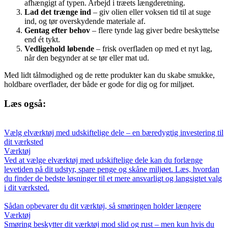
afhængigt af typen. Arbejd i træets længderetning.
Lad det trænge ind
– giv olien eller voksen tid til at suge
ind, og tør overskydende materiale af.
Gentag efter behov
– flere tynde lag giver bedre beskyttelse
end ét tykt.
Vedligehold løbende
– frisk overfladen op med et nyt lag,
når den begynder at se tør eller mat ud.
Med lidt tålmodighed og de rette produkter kan du skabe smukke,
holdbare overflader, der både er gode for dig og for miljøet.
Læs også:
Vælg elværktøj med udskiftelige dele – en bæredygtig investering til
dit værksted
Værktøj
Ved at vælge elværktøj med udskiftelige dele kan du forlænge
levetiden på dit udstyr, spare penge og skåne miljøet. Læs, hvordan
du finder de bedste løsninger til et mere ansvarligt og langsigtet valg
i dit værksted.
Sådan opbevarer du dit værktøj, så smøringen holder længere
Værktøj
Smøring beskytter dit værktøj mod slid og rust – men kun hvis du