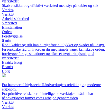
værkstedet
Skab et sikkert og effektivt værksted med styr på kabler og stik
Værktøj
Værktøj
Arbejdssikkerhed
Værksted
Elinstallation
Orden
Forebyggelse
6 min
Rod i kabler og stik kan hurtigt føre til ulykker og skader på udstyr.
Få praktiske råd til, hvordan du med simple vaner kan skabe orden,
forebygge farlige situationer og sikre et trygt arbejdsmiljø på
værkstedet.
Beatrix Borg
Beatrix
Borg
Fra hammer til high-tech: Håndværktøjets udvikling og moderne
ergonomi
Fra primitive redskaber til intelligente værktøjer – sådan har
håndværktøjet formet vores arbejde gennem tiden
Værktøj
Værktøj