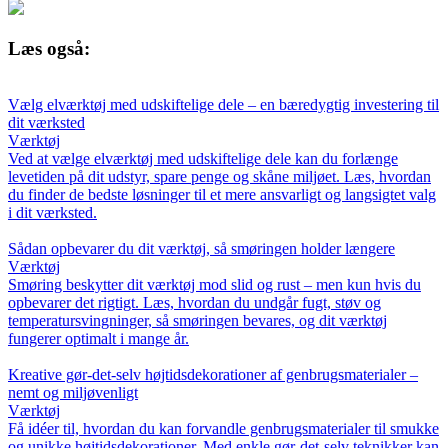
Læs også:
Vælg elværktøj med udskiftelige dele – en bæredygtig investering til
dit værksted
Værktøj
Ved at vælge elværktøj med udskiftelige dele kan du forlænge
levetiden på dit udstyr, spare penge og skåne miljøet. Læs, hvordan
du finder de bedste løsninger til et mere ansvarligt og langsigtet valg
i dit værksted.
Sådan opbevarer du dit værktøj, så smøringen holder længere
Værktøj
Smøring beskytter dit værktøj mod slid og rust – men kun hvis du
opbevarer det rigtigt. Læs, hvordan du undgår fugt, støv og
temperatursvingninger, så smøringen bevares, og dit værktøj
fungerer optimalt i mange år.
Kreative gør-det-selv højtidsdekorationer af genbrugsmaterialer –
nemt og miljøvenligt
Værktøj
Få idéer til, hvordan du kan forvandle genbrugsmaterialer til smukke
og unikke højtidsdekorationer. Med enkle gør-det-selv teknikker kan