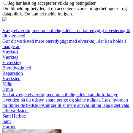
Jeg har læst og accepterer vilkår og betingelser.
Din tilmelding betyder, at du accepterer vores brugerbetingelser og
datapolitik. Du kan let melde fra igen.
Vælg elværktøj med udskiftelige dele – en bæredygtig investering til
dit værksted
Gør dit værksted mere bæredygtigt med elværktøj, der kan holde i
mange år
Værktøj
Værktøj
Elværktøj
Bæredygtighed
Reparation
Værksted
Miljø
3 min
Ved at vælge elværktøj med udskiftelige dele kan du forlænge
levetiden på dit udstyr, spare penge og skåne miljøet. Læs, hvordan
du finder de bedste løsninger til et mere ansvarligt og langsigtet valg
i dit værksted.
Sam Harboe
Sam
Harboe