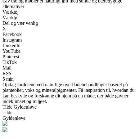
Giv træ og møbler et naturligt løft med sunde og bæredygtige
alternativer
Værktøj
Værktøj
Del og vær venlig
X
Facebook
Instagram
LinkedIn
YouTube
Pinterest
TikTok
Mail
RSS
5 min
Opdag fordelene ved naturlige overfladebehandlinger baseret på
planteolier, voks og mineralpigmenter. Få inspiration til, hvordan du
kan beskytte og forskønne dit hjem på en måde, der både gavner
indeklimaet og miljøet.
Tilde Gyldenløve
Tilde
Gyldenløve