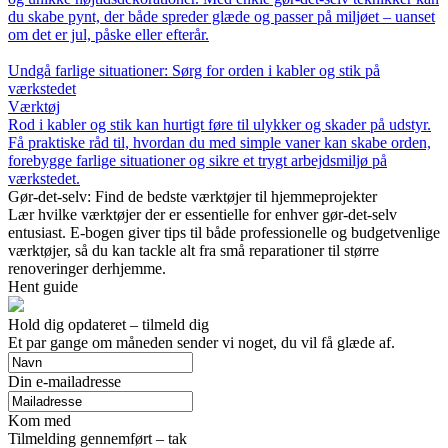
du skabe pynt, der både spreder glæde og passer på miljøet – uanset
om det er jul, påske eller efterår.
Undgå farlige situationer: Sørg for orden i kabler og stik på
værkstedet
Værktøj
Rod i kabler og stik kan hurtigt føre til ulykker og skader på udstyr.
Få praktiske råd til, hvordan du med simple vaner kan skabe orden,
forebygge farlige situationer og sikre et trygt arbejdsmiljø på
værkstedet.
Gør-det-selv: Find de bedste værktøjer til hjemmeprojekter
Lær hvilke værktøjer der er essentielle for enhver gør-det-selv
entusiast. E-bogen giver tips til både professionelle og budgetvenlige
værktøjer, så du kan tackle alt fra små reparationer til større
renoveringer derhjemme.
Hent guide
Hold dig opdateret – tilmeld dig
Et par gange om måneden sender vi noget, du vil få glæde af.
Din e-mailadresse
Kom med
Tilmelding gennemført – tak