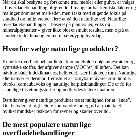
Når du skal beskytte og forskønne træ, møbler eller gulve, er valget
af overfladebehandling afgørende. I mange år har kemiske lakker og
malinger domineret markedet, men i takt med stigende fokus på
sundhed og miljø vælger flere at gå den naturlige vej. Naturlige
overfladebehandlinger – baseret på planteolier, voks og
mineralpigmenter – giver ikke blot et smukt resultat, men også et
sundere indeklima og en mere bæredygtig hverdag.
Hvorfor vælge naturlige produkter?
Kemiske overfladebehandlinger kan indeholde opløsningsmidler og
syntetiske stoffer, der afgiver dampe (VOC’er) til luften. Det kan
påvirke både indeklimaet og helbredet, især i lukkede rum. Naturlige
alternativer er derimod fremstillet af fornybare råvarer som linolie,
bivoks, carnaubavoks og naturlige harpiksblandinger. De er fri for
skadelige tilsætningsstoffer og nedbrydes lettere i naturen.
Derudover giver naturlige produkter træet mulighed for at “ånde”.
Det betyder, at fugt lettere kan vandre ind og ud af materialet,
hvilket mindsker risikoen for revner og skader over tid.
De mest populære naturlige
overfladebehandlinger