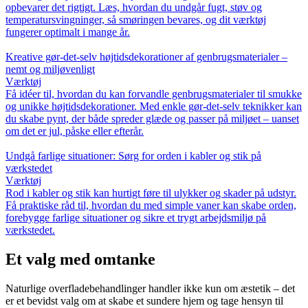
opbevarer det rigtigt. Læs, hvordan du undgår fugt, støv og
temperatursvingninger, så smøringen bevares, og dit værktøj
fungerer optimalt i mange år.
Kreative gør-det-selv højtidsdekorationer af genbrugsmaterialer –
nemt og miljøvenligt
Værktøj
Få idéer til, hvordan du kan forvandle genbrugsmaterialer til smukke
og unikke højtidsdekorationer. Med enkle gør-det-selv teknikker kan
du skabe pynt, der både spreder glæde og passer på miljøet – uanset
om det er jul, påske eller efterår.
Undgå farlige situationer: Sørg for orden i kabler og stik på
værkstedet
Værktøj
Rod i kabler og stik kan hurtigt føre til ulykker og skader på udstyr.
Få praktiske råd til, hvordan du med simple vaner kan skabe orden,
forebygge farlige situationer og sikre et trygt arbejdsmiljø på
værkstedet.
Et valg med omtanke
Naturlige overfladebehandlinger handler ikke kun om æstetik – det
er et bevidst valg om at skabe et sundere hjem og tage hensyn til