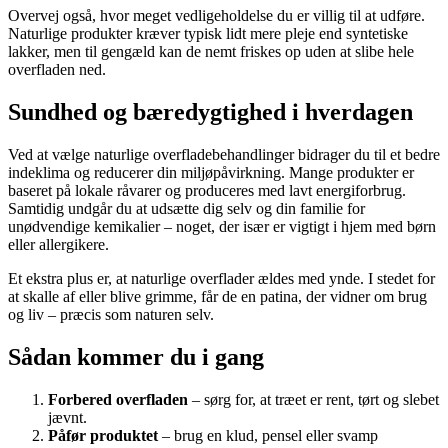
Overvej også, hvor meget vedligeholdelse du er villig til at udføre.
Naturlige produkter kræver typisk lidt mere pleje end syntetiske
lakker, men til gengæld kan de nemt friskes op uden at slibe hele
overfladen ned.
Sundhed og bæredygtighed i hverdagen
Ved at vælge naturlige overfladebehandlinger bidrager du til et bedre
indeklima og reducerer din miljøpåvirkning. Mange produkter er
baseret på lokale råvarer og produceres med lavt energiforbrug.
Samtidig undgår du at udsætte dig selv og din familie for
unødvendige kemikalier – noget, der især er vigtigt i hjem med børn
eller allergikere.
Et ekstra plus er, at naturlige overflader ældes med ynde. I stedet for
at skalle af eller blive grimme, får de en patina, der vidner om brug
og liv – præcis som naturen selv.
Sådan kommer du i gang
Forbered overfladen
– sørg for, at træet er rent, tørt og slebet
jævnt.
Påfør produktet
– brug en klud, pensel eller svamp