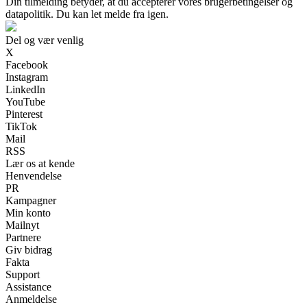
Din tilmelding betyder, at du accepterer vores brugerbetingelser og
datapolitik. Du kan let melde fra igen.
Del og vær venlig
X
Facebook
Instagram
LinkedIn
YouTube
Pinterest
TikTok
Mail
RSS
Lær os at kende
Henvendelse
PR
Kampagner
Min konto
Mailnyt
Partnere
Giv bidrag
Fakta
Support
Assistance
Anmeldelse