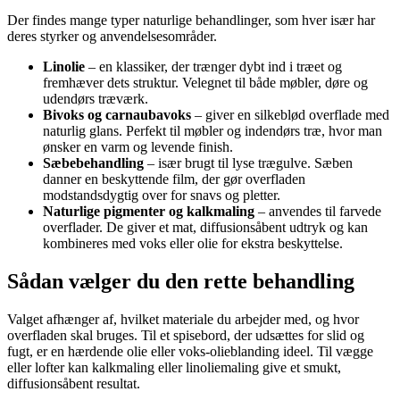
Der findes mange typer naturlige behandlinger, som hver især har
deres styrker og anvendelsesområder.
Linolie
– en klassiker, der trænger dybt ind i træet og
fremhæver dets struktur. Velegnet til både møbler, døre og
udendørs træværk.
Bivoks og carnaubavoks
– giver en silkeblød overflade med
naturlig glans. Perfekt til møbler og indendørs træ, hvor man
ønsker en varm og levende finish.
Sæbebehandling
– især brugt til lyse trægulve. Sæben
danner en beskyttende film, der gør overfladen
modstandsdygtig over for snavs og pletter.
Naturlige pigmenter og kalkmaling
– anvendes til farvede
overflader. De giver et mat, diffusionsåbent udtryk og kan
kombineres med voks eller olie for ekstra beskyttelse.
Sådan vælger du den rette behandling
Valget afhænger af, hvilket materiale du arbejder med, og hvor
overfladen skal bruges. Til et spisebord, der udsættes for slid og
fugt, er en hærdende olie eller voks-olieblanding ideel. Til vægge
eller lofter kan kalkmaling eller linoliemaling give et smukt,
diffusionsåbent resultat.