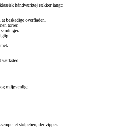
f klassisk håndværktøj rækker langt:
n at beskadige overfladen.
en tørrer.
e samlinger.
gtigt.
mmet.
it værksted
 og miljøvenligt
ksempel et stolpeben, der vipper.