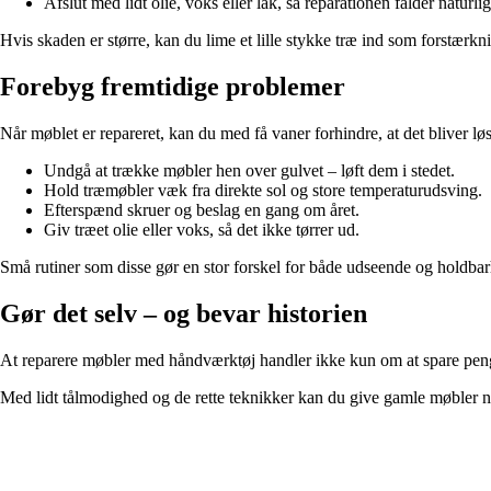
Afslut med lidt olie, voks eller lak, så reparationen falder naturlig
Hvis skaden er større, kan du lime et lille stykke træ ind som forstærkni
Forebyg fremtidige problemer
Når møblet er repareret, kan du med få vaner forhindre, at det bliver løs
Undgå at trække møbler hen over gulvet – løft dem i stedet.
Hold træmøbler væk fra direkte sol og store temperaturudsving.
Efterspænd skruer og beslag en gang om året.
Giv træet olie eller voks, så det ikke tørrer ud.
Små rutiner som disse gør en stor forskel for både udseende og holdba
Gør det selv – og bevar historien
At reparere møbler med håndværktøj handler ikke kun om at spare penge.
Med lidt tålmodighed og de rette teknikker kan du give gamle møbler ny