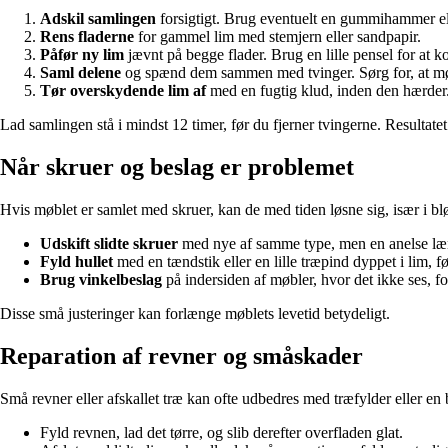
Adskil samlingen
forsigtigt. Brug eventuelt en gummihammer ell
Rens fladerne
for gammel lim med stemjern eller sandpapir.
Påfør ny lim
jævnt på begge flader. Brug en lille pensel for at k
Saml delene
og spænd dem sammen med tvinger. Sørg for, at møble
Tør overskydende lim af
med en fugtig klud, inden den hærder
Lad samlingen stå i mindst 12 timer, før du fjerner tvingerne. Resultatet
Når skruer og beslag er problemet
Hvis møblet er samlet med skruer, kan de med tiden løsne sig, især i blø
Udskift slidte skruer
med nye af samme type, men en anelse læ
Fyld hullet
med en tændstik eller en lille træpind dyppet i lim, fø
Brug vinkelbeslag
på indersiden af møbler, hvor det ikke ses, for
Disse små justeringer kan forlænge møblets levetid betydeligt.
Reparation af revner og småskader
Små revner eller afskallet træ kan ofte udbedres med træfylder eller en
Fyld revnen, lad det tørre, og slib derefter overfladen glat.