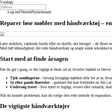
Værktøj
Log ind
Tilmeld
Nyhedsmail
Reparer løse møbler med håndværktøj – enk
Løse stoleben, vaklende borde eller en skuffe, der hænger – de fleste m
Med lidt tålmodighed, det rette håndværktøj og nogle enkle teknikker kan
Start med at finde årsagen
Før du går i gang, er det vigtigt at finde ud af, hvorfor møblet er blevet 
Tjek samlingerne
– bevæg forsigtigt møblets dele for at se, hvor
Se efter gamle limrester
– gammel lim kan forhindre ny lim i at 
Undersøg træet
– hvis træet er fugtigt, revnet eller ormædt, skal
Når du kender problemet, kan du vælge den rette metode til reparation.
De vigtigste håndværktøjer