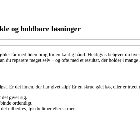
le og holdbare løsninger
øbler får med tiden brug for en kærlig hånd. Heldigvis behøver du hverk
 du reparere meget selv – og ofte med et resultat, der holder i mange år
løst. Er det limen, der har givet slip? Er en skrue gået løs, eller er træe
 det giver sig.
binde ordentligt.
 det udbedres, før du limer eller skruer.