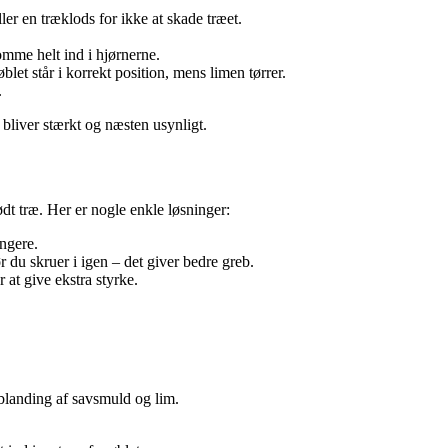
er en træklods for ikke at skade træet.
omme helt ind i hjørnerne.
t står i korrekt position, mens limen tørrer.
.
 bliver stærkt og næsten usynligt.
dt træ. Her er nogle enkle løsninger:
ngere.
r du skruer i igen – det giver bedre greb.
 at give ekstra styrke.
 blanding af savsmuld og lim.