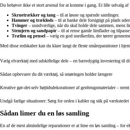
Du behøver ikke et stort arsenal for at komme i gang. Et lille udvalg a
Skruetrækker og tang
– til at løsne og spænde samlinger.
Hammer og træklods
– til at banke dele forsigtigt på plads ude
Tvinger
– uundværlige, når du skal holde dele sammen, mens lim
Stemjern og sandpapir
– til at rense gamle limflader og tilpass
Trælim og pensel
– vælg en god snedkerlim, der tørrer gennemsi
Med disse redskaber kan du klare langt de fleste småreparationer i hje
Vælg elværktøj med udskiftelige dele – en bæredygtig investering til d
Sådan opbevarer du dit værktøj, så smøringen holder længere
Kreative gør-det-selv højtidsdekorationer af genbrugsmaterialer – nemt
Undgå farlige situationer: Sørg for orden i kabler og stik på værkstedet
Sådan limer du en løs samling
En af de mest almindelige reparationer er at lime en løs samling – for e