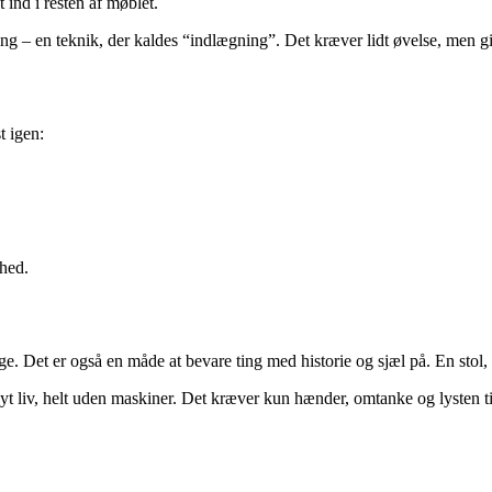
t ind i resten af møblet.
ng – en teknik, der kaldes “indlægning”. Det kræver lidt øvelse, men give
t igen:
rhed.
 Det er også en måde at bevare ting med historie og sjæl på. En stol, d
t liv, helt uden maskiner. Det kræver kun hænder, omtanke og lysten til