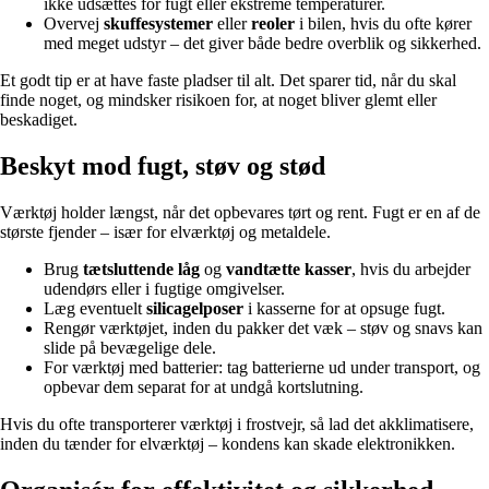
ikke udsættes for fugt eller ekstreme temperaturer.
Overvej
skuffesystemer
eller
reoler
i bilen, hvis du ofte kører
med meget udstyr – det giver både bedre overblik og sikkerhed.
Et godt tip er at have faste pladser til alt. Det sparer tid, når du skal
finde noget, og mindsker risikoen for, at noget bliver glemt eller
beskadiget.
Beskyt mod fugt, støv og stød
Værktøj holder længst, når det opbevares tørt og rent. Fugt er en af de
største fjender – især for elværktøj og metaldele.
Brug
tætsluttende låg
og
vandtætte kasser
, hvis du arbejder
udendørs eller i fugtige omgivelser.
Læg eventuelt
silicagelposer
i kasserne for at opsuge fugt.
Rengør værktøjet, inden du pakker det væk – støv og snavs kan
slide på bevægelige dele.
For værktøj med batterier: tag batterierne ud under transport, og
opbevar dem separat for at undgå kortslutning.
Hvis du ofte transporterer værktøj i frostvejr, så lad det akklimatisere,
inden du tænder for elværktøj – kondens kan skade elektronikken.