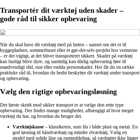
Transportér dit værktøj uden skader –
gode råd til sikker opbevaring
Når du skal have dit værktøj med på farten – uanset om det er til
byggepladsen, sommerhuset eller et gør-det-selv-projekt hos vennerne
– er det vigtigt, at det bliver transporteret sikkert. Skader på værktøj
kan hurtigt blive dyre, og samtidig kan dårlig opbevaring føre til
unødvendigt slid, rust eller endda personskader. Her får du en række
praktiske råd til, hvordan du bedst beskytter dit værktøj under transport
og opbevaring.
Vælg den rigtige opbevaringsløsning
Det første skridt mod sikker transport er at vælge den rette type
opbevaring. Der findes mange muligheder, afhængigt af hvor meget
værktøj du har, og hvordan du bruger det.
Værktøjskasse
– klassikeren, som fås i både plast og metal. En
god løsning til håndværktøj og mindre elværktøj. Vælg en
model med solide låse og ruminddeling, så værktøjet ikke ligger