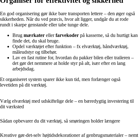
Organisér for effektivitet og sikkerhed
En god organisering gør ikke bare transporten lettere – den øger også
sikkerheden. Når du ved præcis, hvor alt ligger, undgår du at rode
rundt i skarpe genstande eller tabe tunge dele.
Brug
mærkater
eller
farvekoder
på kasserne, så du hurtigt kan
finde det, du skal bruge.
Opdel værktøjet efter funktion – fx elværktøj, håndværktøj,
måleudstyr og tilbehør.
Lav en fast rutine for, hvordan du pakker bilen eller traileren –
det gør det nemmere at holde styr på alt, især efter en lang
arbejdsdag.
Et organiseret system sparer ikke kun tid, men forlænger også
levetiden på dit værktøj.
Vælg elværktøj med udskiftelige dele – en bæredygtig investering til
dit værksted
Sådan opbevarer du dit værktøj, så smøringen holder længere
Kreative gør-det-selv højtidsdekorationer af genbrugsmaterialer – nemt