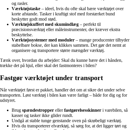
og rasler.
Værktøjstaske
– ideel, hvis du ofte skal bære værktøjet over
korte afstande. Tasker i kraftigt stof med forstærket bund
beskytter godt mod stød.
Værktøjskuffert med skumindlæg
– perfekt til
præcisionsværktøj eller måleinstrumenter, der kræver ekstra
beskyttelse.
Værktøjssystemer med moduler
– mange producenter tilbyder
stabelbare bokse, der kan klikkes sammen. Det gør det nemt at
organisere og transportere større mængder værktøj.
Tænk over, hvordan du arbejder: Skal du kunne bære det i hånden,
trække det på hjul, eller skal det fastmonteres i bilen?
Fastgør værktøjet under transport
Når værktøjet først er pakket, handler det om at sikre det under selve
transporten. Løst værktøj i bilen kan være farligt – både for dig og for
udstyret.
Brug
spændestropper
eller
fastgørelsesskinner
i varebilen, så
kasser og tasker ikke glider rundt.
Undgå at stable tunge genstande oven på skrøbeligt værktøj.
Hvis du transporterer elværktøj, så sørg for, at det ligger tørt og